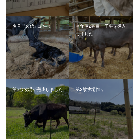
名号『久信』誕生！
今年度2頭目！子牛を導入
しました
第2放牧場が完成しました
第2放牧場作り