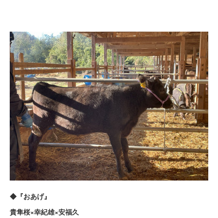
◆『おあげ』
貴隼桜×幸紀雄×安福久