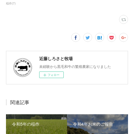
稲作
(
7
)
近藤しろさと牧場
未経験から黒毛和牛の繁殖農家になりました
フォロー
関連記事
令和5年の稲作
令和4年お米のご報告