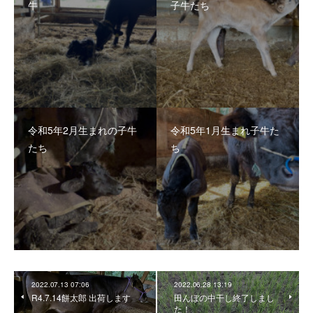
牛
子牛たち
令和5年2月生まれの子牛
令和5年1月生まれ子牛た
たち
ち
2022.07.13 07:06
2022.06.28 13:19
R4.7.14餅太郎 出荷します
田んぼの中干し終了しまし
た！